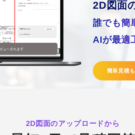
2D図面
誰でも簡
AIが最
簡単見積
2D図面のアップロードから